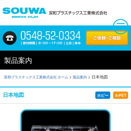
製品案内
>
>
日本地図
双和プラスチックス工業株式会社 ホーム
製品案内
日本地図
ホビー
A-PET