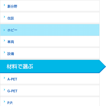
新分野
住設
ホビー
車両
設備
A-PET
G-PET
P.P.