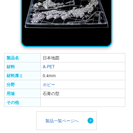
製品名
日本地図
材料
A-PET
材料厚ミ
0.4mm
分野
ホビー
用途
石膏の型
その他
製品一覧ページへ