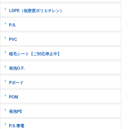
LDPE（低密度ポリエチレン）
P.S.
PVC
植毛シート【ご対応停止中】
発泡O.F.
Pボード
POM
発泡PE
P.S.導電